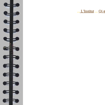
...
L'Institut
...
Qi 